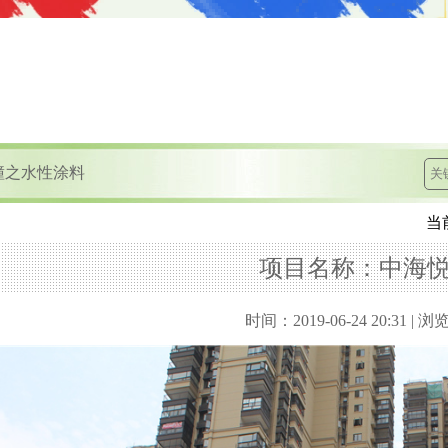
碰撞之水性涂料
当
项目名称：中海
时间：2019-06-24 20:31 | 