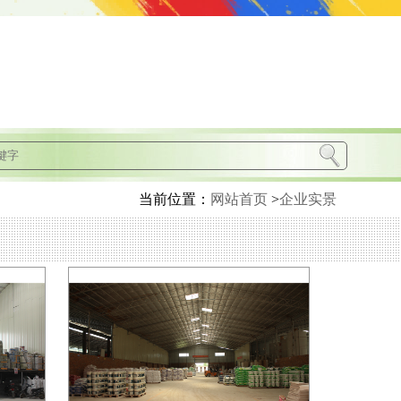
当前位置：
网站首页
>
企业实景