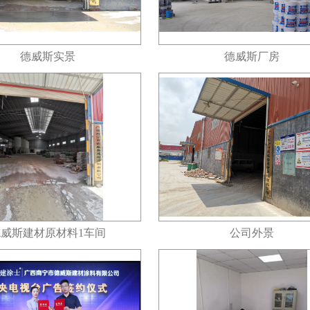
德威斯实景
德威斯厂房
德威斯建材原材料1车间
公司外景