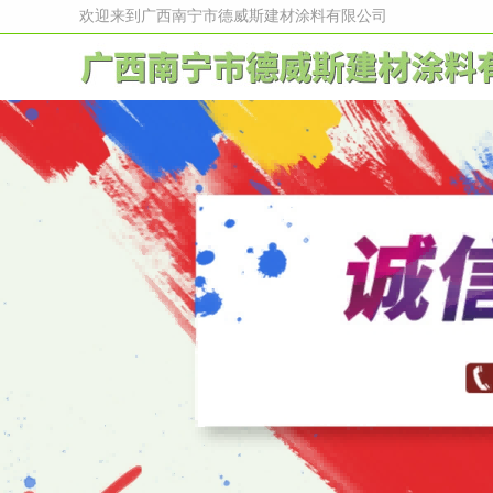
欢迎来到广西南宁市德威斯建材涂料有限公司